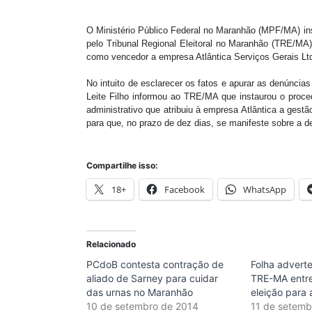
O Ministério Público Federal no Maranhão (MPF/MA) inst
pelo Tribunal Regional Eleitoral no Maranhão (TRE/MA)
como vencedor a empresa Atlântica Serviços Gerais Lt
No intuito de esclarecer os fatos e apurar as denúnci
Leite Filho informou ao TRE/MA que instaurou o procedi
administrativo que atribuiu à empresa Atlântica a gest
para que, no prazo de dez dias, se manifeste sobre a d
Compartilhe isso:
18+
Facebook
WhatsApp
Relacionado
PCdoB contesta contração de
Folha adverte
aliado de Sarney para cuidar
TRE-MA entre
das urnas no Maranhão
eleição para
10 de setembro de 2014
11 de setemb