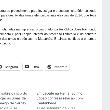
aurou procedimento para investigar o processo licitatório realizado
 para gestão das urnas eletrônicas nas eleições de 2014, que teve
da.
as noticiadas na imprensa, o procurador da República José Raimundo
mento e pediu cópia integral do processo licitatório e do contrato
ão das urnas eletrônicas no Maranhão. E, ainda, notificou a empresa
enúncia.
Telegram
E-mail
Imprimir
 sobre o risco do
Em debate na Fiema, Edinho
gar as urnas da
Lobão confessa relação com
 amigo de Sarney
Cantanhede
ro de 2014
11 de setembro de 2014