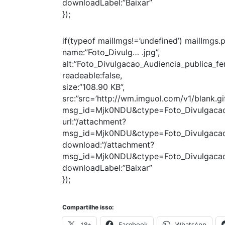
downloadLabel:”Baixar”
});
if(typeof mailImgs!=’undefined’) mailImgs.
name:”Foto_Divulg… .jpg”,
alt:”Foto_Divulgacao_Audiencia_publica_ferr
readeable:false,
size:”108.90 KB”,
src:”src=’http://wm.imguol.com/v1/blank.gif
msg_id=Mjk0NDU&ctype=Foto_Divulgacao_
url:”/attachment?
msg_id=Mjk0NDU&ctype=Foto_Divulgacao_A
download:”/attachment?
msg_id=Mjk0NDU&ctype=Foto_Divulgacao_
downloadLabel:”Baixar”
});
Compartilhe isso:
18+
Facebook
WhatsApp