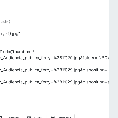
push({
y (1).jpg”,
’ url=’/thumbnail?
Audiencia_publica_ferry+%281%29.jpg&folder=INBOX&atts
udiencia_publica_ferry+%281%29.jpg&disposition=inline
Audiencia_publica_ferry+%281%29.jpg&disposition=attac
Telegram
E-mail
Imprimir