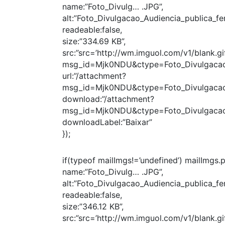
name:”Foto_Divulg… .JPG”,
alt:”Foto_Divulgacao_Audiencia_publica_fer
readeable:false,
size:”334.69 KB”,
src:”src=’http://wm.imguol.com/v1/blank.gif
msg_id=Mjk0NDU&ctype=Foto_Divulgacao_
url:”/attachment?
msg_id=Mjk0NDU&ctype=Foto_Divulgacao_
download:”/attachment?
msg_id=Mjk0NDU&ctype=Foto_Divulgacao_
downloadLabel:”Baixar”
});
if(typeof mailImgs!=’undefined’) mailImgs.
name:”Foto_Divulg… .JPG”,
alt:”Foto_Divulgacao_Audiencia_publica_fer
readeable:false,
size:”346.12 KB”,
src:”src=’http://wm.imguol.com/v1/blank.gif