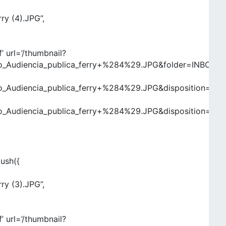
ry (4).JPG”,
’ url=’/thumbnail?
Audiencia_publica_ferry+%284%29.JPG&folder=INBOX&at
Audiencia_publica_ferry+%284%29.JPG&disposition=inlin
Audiencia_publica_ferry+%284%29.JPG&disposition=atta
push({
ry (3).JPG”,
’ url=’/thumbnail?