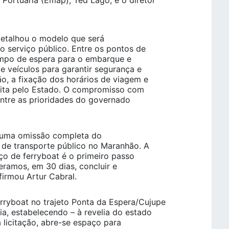
ortuária (Emap), Ted Lago, e o diretor
detalhou o modelo que será
 serviço público. Entre os pontos de
empo de espera para o embarque e
e veículos para garantir segurança e
o, a fixação dos horários de viagem e
 feita pelo Estado. O compromisso com
entre as prioridades do governado
a uma omissão completa do
 de transporte público no Maranhão. A
iço de ferryboat é o primeiro passo
eramos, em 30 dias, concluir e
afirmou Artur Cabral.
ryboat no trajeto Ponta da Espera/Cujupe
a, estabelecendo – à revelia do estado
 licitação, abre-se espaço para