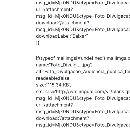
msg_id=Mjk0NDU&ctype=Foto_Divulgacao_
url:”/attachment?
msg_id=Mjk0NDU&ctype=Foto_Divulgacao_
download:”/attachment?
msg_id=Mjk0NDU&ctype=Foto_Divulgacao_
downloadLabel:”Baixar”
});
if(typeof mailImgs!=’undefined’) mailImgs.
name:”Foto_Divulg… .jpg”,
alt:”Foto_Divulgacao_Audiencia_publica_ferr
readeable:false,
size:”115.34 KB”,
src:”src=’http://wm.imguol.com/v1/blank.gif
msg_id=Mjk0NDU&ctype=Foto_Divulgacao_
url:”/attachment?
msg_id=Mjk0NDU&ctype=Foto_Divulgacao_A
download:”/attachment?
msg_id=Mjk0NDU&ctype=Foto_Divulgacao_