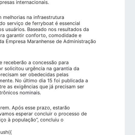
resas internacionais.
 melhorias na infraestrutura
 do serviço de ferryboat é essencial
os usuários. Baseado nos resultados da
ara garantir conforto, comodidade e
e da Empresa Maranhense de Administração
e receberão a concessão para
r solicitou urgência na garantia da
precisam ser obedecidas pelas
nte. No último dia 15 foi publicada a
re as exigências que já precisam ser
trônicos nominais.
rem. Após esse prazo, estarão
o vamos esperar concluir o processo de
viço à população”, concluiu o
push({