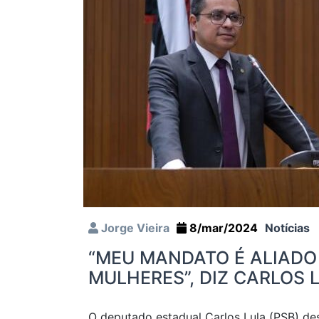
Jorge Vieira
8/mar/2024
Notícias
“MEU MANDATO É ALIADO 
MULHERES”, DIZ CARLOS 
O deputado estadual Carlos Lula (PSB) de