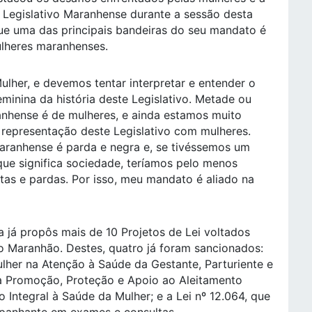
Legislativo Maranhense durante a sessão desta
 que uma das principais bandeiras do seu mandato é
mulheres maranhenses.
ulher, e devemos tentar interpretar e entender o
minina da história deste Legislativo. Metade ou
hense é de mulheres, e ainda estamos muito
 representação deste Legislativo com mulheres.
aranhense é parda e negra e, se tivéssemos um
que significa sociedade, teríamos pelo menos
as e pardas. Por isso, meu mandato é aliado na
a já propôs mais de 10 Projetos de Lei voltados
no Maranhão. Destes, quatro já foram sancionados:
ulher na Atenção à Saúde da Gestante, Parturiente e
e a Promoção, Proteção e Apoio ao Aleitamento
o Integral à Saúde da Mulher; e a Lei nº 12.064, que