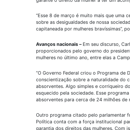
garante o direito da mulher a ter um aco
“Esse 8 de março é muito mais que uma ce
sobre as desigualdades de nossa sociedade
capitaneada por mulheres bravíssimas”, po
Avanços nacionais –
Em seu discurso, Ca
proporcionados pelo governo do presidente
mulheres no último ano, entre elas a Cam
“O Governo Federal criou o Programa de 
conscientização sobre a naturalidade do ci
absorventes. Algo simples e corriqueiro d
esquecido pela sociedade. Esse programa g
absorventes para cerca de 24 milhões de m
Outro programa citado pelo parlamentar foi
Política conta com a força institucional pa
garantia dos direitos das mulheres. Com i