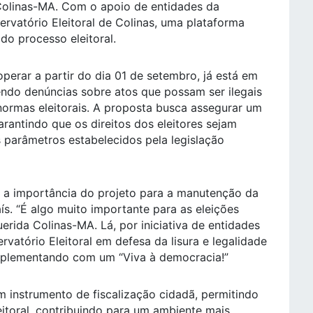
Colinas-MA. Com o apoio de entidades da
servatório Eleitoral de Colinas, uma plataforma
 do processo eleitoral.
perar a partir do dia 01 de setembro, já está em
endo denúncias sobre atos que possam ser ilegais
normas eleitorais. A proposta busca assegurar um
antindo que os direitos dos eleitores sejam
s parâmetros estabelecidos pela legislação
 a importância do projeto para a manutenção da
s. “É algo muito importante para as eleições
rida Colinas-MA. Lá, por iniciativa de entidades
rvatório Eleitoral em defesa da lisura e legalidade
omplementando com um “Viva à democracia!”
m instrumento de fiscalização cidadã, permitindo
itoral, contribuindo para um ambiente mais