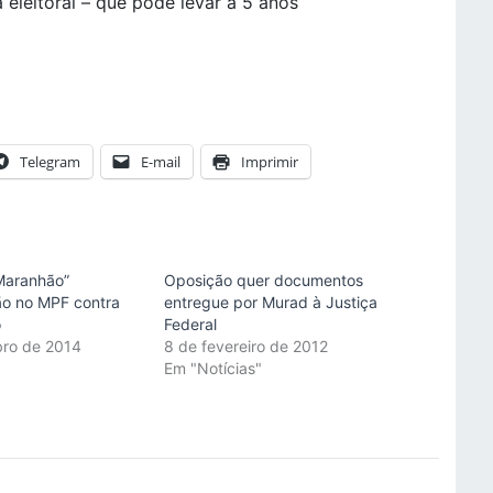
 eleitoral – que pode levar a 5 anos
Telegram
E-mail
Imprimir
Maranhão”
Oposição quer documentos
ão no MPF contra
entregue por Murad à Justiça
o
Federal
bro de 2014
8 de fevereiro de 2012
"
Em "Notícias"