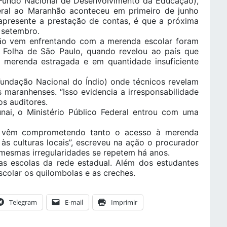
(Fundo Nacional de Desenvolvimento da Educação),
deral ao Maranhão aconteceu em primeiro de junho
apresente a prestação de contas, é que a próxima
 setembro.
o vem enfrentando com a merenda escolar foram
 Folha de São Paulo, quando revelou ao país que
 merenda estragada e em quantidade insuficiente
(Fundação Nacional do Índio) onde técnicos revelam
 maranhenses. “Isso evidencia a irresponsabilidade
os auditores.
ai, o Ministério Público Federal entrou com uma
ço vêm comprometendo tanto o acesso à merenda
s culturas locais”, escreveu na ação o procurador
 mesmas irregularidades se repetem há anos.
as escolas da rede estadual. Além dos estudantes
colar os quilombolas e as creches.
Telegram
E-mail
Imprimir