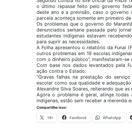
Segundo consta no site oficial da FNDE 
o último repasse feito pelo governo fe
deste ano e a previsão, caso o governo 
parcela aconteça somente em primeiro de
Os problemas que o governo do Maranhã
denunciados semana passada pelo jornal
estudantes indígenas estavam recebendo
para suprir as necessidades.
A Folha apresentou o relatório da Funai 
outros problemas em 19 escolas indígenas
com o dinheiro público”, manifestaram-se 
Com base nos dados levantados pela Fun
ação contra o Estado.
“Graves falhas na prestação do servi
escolar como sua qualidade e adequação à
Alexandre Silva Soares, reiterando que as
Agora o problema é geral, atinge todas 
indígenas, estão sem receber a merenda es
Compartilhe isso:
18+
Facebook
WhatsApp