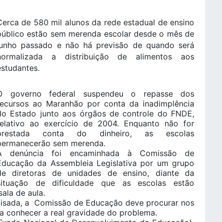
Cerca de 580 mil alunos da rede estadual de ensino
público estão sem merenda escolar desde o mês de
junho passado e não há previsão de quando será
normalizada a distribuição de alimentos aos
estudantes.
O governo federal suspendeu o repasse dos
recursos ao Maranhão por conta da inadimplência
do Estado junto aos órgãos de controle do FNDE,
relativo ao exercício de 2004. Enquanto não for
prestada conta do dinheiro, as escolas
permanecerão sem merenda.
A denúncia foi encaminhada à Comissão de
Educação da Assembleia Legislativa por um grupo
de diretoras de unidades de ensino, diante da
situação de dificuldade que as escolas estão
ala de aula.
alisada, a Comissão de Educação deve procurar nos
ra conhecer a real gravidade do problema.