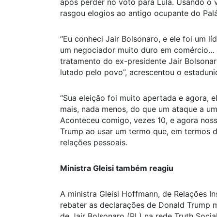
após perder no voto para Lula. Usando o v
rasgou elogios ao antigo ocupante do Palá
“Eu conheci Jair Bolsonaro, e ele foi um l
um negociador muito duro em comércio… O 
tratamento do ex-presidente Jair Bolsonar
lutado pelo povo”, acrescentou o estaduni
“Sua eleição foi muito apertada e agora, e
mais, nada menos, do que um ataque a um 
Aconteceu comigo, vezes 10, e agora nosso
Trump ao usar um termo que, em termos de 
relações pessoais.
Ministra Gleisi também reagiu
A ministra Gleisi Hoffmann, de Relações Ins
rebater as declarações de Donald Trump m
de Jair Bolsonaro (PL) na rede Truth Soci