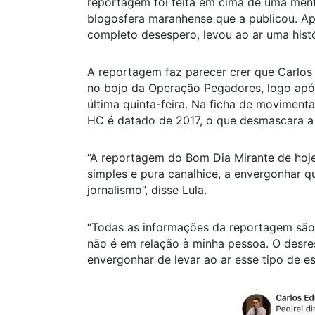
reportagem foi feita em cima de uma mentir
blogosfera maranhense que a publicou. Ap
completo desespero, levou ao ar uma hist
A reportagem faz parecer crer que Carlo
no bojo da Operação Pegadores, logo após
última quinta-feira. Na ficha de moviment
HC é datado de 2017, o que desmascara a 
“A reportagem do Bom Dia Mirante de hoje
simples e pura canalhice, a envergonhar 
jornalismo”, disse Lula.
“Todas as informações da reportagem são f
não é em relação à minha pessoa. O desres
envergonhar de levar ao ar esse tipo de e