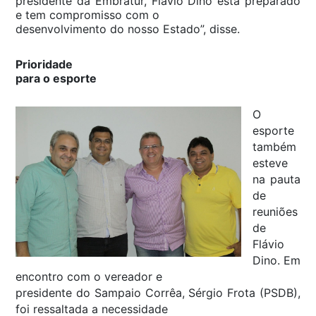
presidente da Embratur, Flávio Dino está preparado
e tem compromisso com o
desenvolvimento do nosso Estado”, disse.
Prioridade
para o esporte
O
esporte
também
esteve
na pauta
de
reuniões
de
Flávio
Dino. Em
encontro com o vereador e
presidente do Sampaio Corrêa, Sérgio Frota (PSDB),
foi ressaltada a necessidade