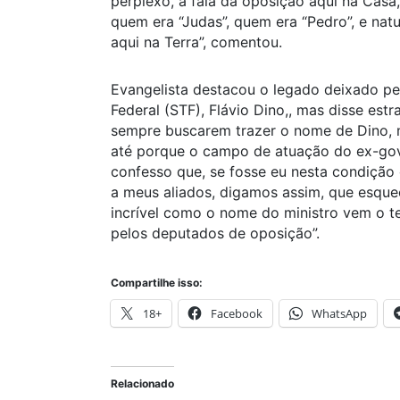
perplexo, à fala da oposição aqui na Casa,
quem era “Judas”, quem era “Pedro”, e nat
aqui na Terra”, comentou.
Evangelista destacou o legado deixado pe
Federal (STF), Flávio Dino,, mas disse est
sempre buscarem trazer o nome de Dino, 
até porque o campo de atuação do ex-gov
confesso que, se fosse eu nesta condição 
a meus aliados, digamos assim, que esqu
incrível como o nome do ministro vem o tem
pelos deputados de oposição”.
Compartilhe isso:
18+
Facebook
WhatsApp
Relacionado