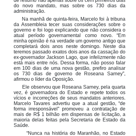
de resumo não apenas sobre os cem primeiros dias
do novo mandato, mas sobre os 730 dias da
administração.
Na manhã de quinta-feira, Marcelo foi à tribuna
da Assembleia tecer suas considerações sobre o
governo e foi logo explicando que não considera o
atual período governamental como novo. “Em
minha opinião é na verdade um governo antigo que
completará dois anos neste domingo. Neste dia
teremos passado exatos dois anos da cassação do
ex-governador Jackson Lago, que infelizmente não
está mais entre nós. Dessa forma, não posso falar
em 100 dias de uma nova gestão, prefiro analisar
os 730 dias de governo de Roseana Sarney”,
afirmou o líder da Oposição.
Ele observou que Roseana Sarney, pela quarta
vez, é governadora do Estado e repete todos os
vícios e incorreções de seus mandatos anteriores.
Marcelo Tavares advertiu que a atual gestão, “de
forma irresponsável” promoveu a contratação de
mais de R$ 1 bilhão em dispensas de licitação, a
maioria delas feitas pela Secretaria de Estado da
Saúde.
“Nunca na história do Maranhão, no Estado