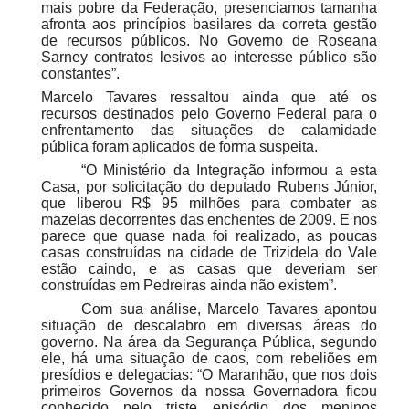
mais pobre da Federação, presenciamos tamanha
afronta aos princípios basilares da correta gestão
de recursos públicos. No Governo de Roseana
Sarney contratos lesivos ao interesse público são
constantes”.
Marcelo Tavares ressaltou ainda que até os
recursos destinados pelo Governo Federal para o
enfrentamento das situações de calamidade
pública foram aplicados de forma suspeita.
“O Ministério da Integração informou a esta
Casa, por solicitação do deputado Rubens Júnior,
que liberou R$ 95 milhões para combater as
mazelas decorrentes das enchentes de 2009. E nos
parece que quase nada foi realizado, as poucas
casas construídas na cidade de Trizidela do Vale
estão caindo, e as casas que deveriam ser
construídas em Pedreiras ainda não existem”.
Com sua análise, Marcelo Tavares apontou
situação de descalabro em diversas áreas do
governo. Na área da Segurança Pública, segundo
ele, há uma situação de caos, com rebeliões em
presídios e delegacias: “O Maranhão, que nos dois
primeiros Governos da nossa Governadora ficou
conhecido pelo triste episódio dos meninos