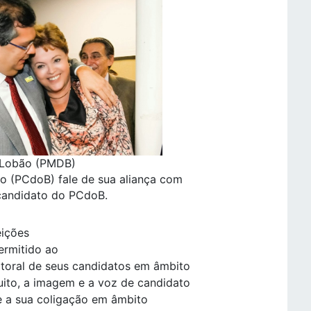
o Lobão (PMDB)
no (PCdoB) fale de sua aliança com
o candidato do PCdoB.
eições
ermitido ao
eitoral de seus candidatos em âmbito
atuito, a imagem e a voz de candidato
re a sua coligação em âmbito