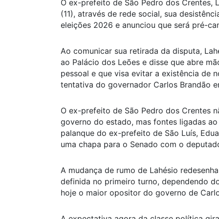
O ex-prefeito de São Pedro dos Crentes, L
(11), através de rede social, sua desistê
eleições 2026 e anunciou que será pré-ca
Ao comunicar sua retirada da disputa, Lah
ao Palácio dos Leões e disse que abre mã
pessoal e que visa evitar a existência de 
tentativa do governador Carlos Brandão em
O ex-prefeito de São Pedro dos Crentes n
governo do estado, mas fontes ligadas ao
palanque do ex-prefeito de São Luís, Edua
uma chapa para o Senado com o deputado 
A mudança de rumo de Lahésio redesenha o
definida no primeiro turno, dependendo 
hoje o maior opositor do governo de Carl
A expectativa agora da classe política g