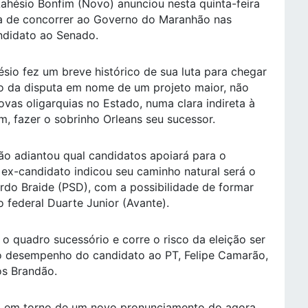
ahésio Bonfim (Novo) anunciou nesta quinta-feira
ncia de concorrer ao Governo do Maranhão nas
ndidato ao Senado.
ésio fez um breve histórico de sua luta para chegar
o da disputa em nome de um projeto maior, não
novas oligarquias no Estado, numa clara indireta à
, fazer o sobrinho Orleans seu sucessor.
ão adiantou qual candidatos apoiará para o
 ex-candidato indicou seu caminho natural será o
rdo Braide (PSD), com a possibilidade de formar
federal Duarte Junior (Avante).
 quadro sucessório e corre o risco da eleição ser
do desempenho do candidato ao PT, Felipe Camarão,
os Brandão.
ira em torno de um novo pronunciamento do agora