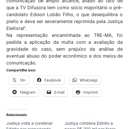
comunicação de amplo alcance, aliado ao fato de
que a TV Difusora tem como sócio majoritário o pré-
candidato Edison Lobão Filho, o que desequilibra o
pleito e deve ser severamente reprimida pela Justiça
Eleitoral”.
Na representação encaminhada ao TRE-MA, foi
pedida a aplicação da multa com a avaliação da
gravidade do caso, sem prejuízo da análise de
eventual abuso do poder econômico e dos meios de
comunicação.
Compartilhe isso:
18+
Facebook
WhatsApp
Telegram
E-mail
Imprimir
Relacionado
Justiça volta a condenar
Justiça condena Edinho a
Edinho por propaganda
pagar R$ 200 mil por fazer