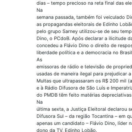
dias – tempo precioso na reta final das ele
Na
semana passada, também foi veiculado Dir
as propagandas eleitorais de Edinho Lobã
pelo grupo Sarney utilizou-se de seu tempo
Dino, o PCdoB. Após declarar a ilicitude 
concedeu a Flávio Dino o direito de respo
liberdade política e a democracia no Brasil
As
emissoras de rádio e televisão de propr
usadas de maneira ilegal para prejudicar 
Multas que ultrapassaram os R$ 200 mil (
e à Rádio Difusora de São Luís e Imperatr
do PMDB têm feito matérias depreciativa
Na
última sexta, a Justiça Eleitoral declarou 
Difusora Sul – da região Tocantina – em qu
apenas um candidato – Flávio Dino, líder 
dono da TV, Edinho Lobão.