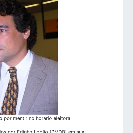
 por mentir no horário eleitoral
idos por Edinho Lobão (PMDB) em sua