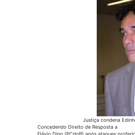
Justiça condena Edinho
Concedendo Direito de Resposta a
Flávio Dino (PCdoB) após ataques profer