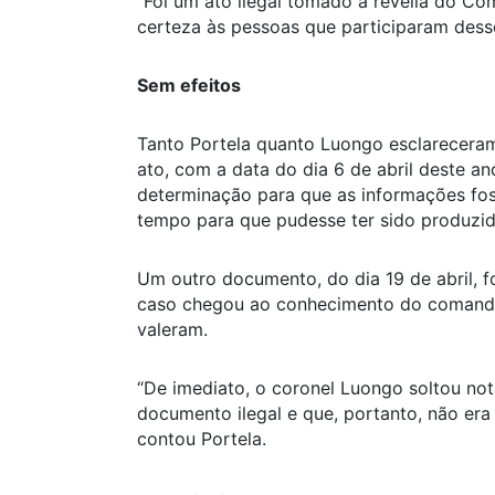
“Foi um ato ilegal tomado à revelia do Co
certeza às pessoas que participaram desse
Sem efeitos
Tanto Portela quanto Luongo esclareceram
ato, com a data do dia 6 de abril deste an
determinação para que as informações fos
tempo para que pudesse ter sido produzid
Um outro documento, do dia 19 de abril, 
caso chegou ao conhecimento do comando 
valeram.
“De imediato, o coronel Luongo soltou not
documento ilegal e que, portanto, não er
contou Portela.