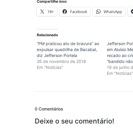
Compartilhe isso:
18+
Facebook
WhatsApp
Relacionado
“PM praticou ato de bravura” ao
Jefferson Por
expulsar quadrilha de Bacabal,
em Aluísio M
diz Jefferson Portela
recado ao cr
26 de novembro de 2018
“bandido não
Em "Notícias"
19 de junho 
Em "Notícias
0 Comentários
Deixe o seu comentário!