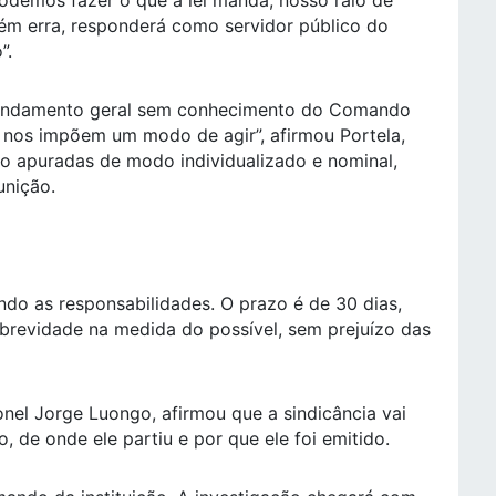
podemos fazer o que a lei manda; nosso raio de
uém erra, responderá como servidor público do
”.
mandamento geral sem conhecimento do Comando
nos impõem um modo de agir”, afirmou Portela,
ão apuradas de modo individualizado e nominal,
unição.
ando as responsabilidades. O prazo é de 30 dias,
 brevidade na medida do possível, sem prejuízo das
onel Jorge Luongo, afirmou que a sindicância vai
, de onde ele partiu e por que ele foi emitido.