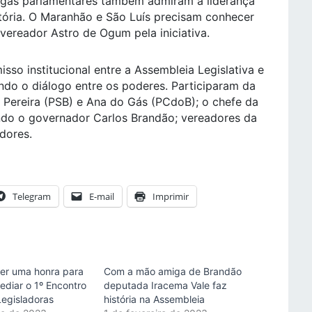
egas parlamentares também admiram a liderança
tória. O Maranhão e São Luís precisam conhecer
 vereador Astro de Ogum pela iniciativa.
o institucional entre a Assembleia Legislativa e
ndo o diálogo entre os poderes. Participaram da
 Pereira (PSB) e Ana do Gás (PCdoB); o chefe da
ando o governador Carlos Brandão; vereadores da
idores.
Telegram
E-mail
Imprimir
ser uma honra para
Com a mão amiga de Brandão
ediar o 1º Encontro
deputada Iracema Vale faz
Legisladoras
história na Assembleia