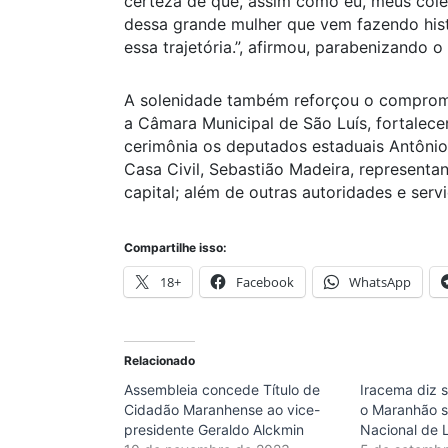
certeza de que, assim como eu, meus col
dessa grande mulher que vem fazendo his
essa trajetória.”, afirmou, parabenizando o
A solenidade também reforçou o compromiss
a Câmara Municipal de São Luís, fortalece
cerimônia os deputados estaduais Antônio
Casa Civil, Sebastião Madeira, represent
capital; além de outras autoridades e serv
Compartilhe isso:
18+
Facebook
WhatsApp
Relacionado
Assembleia concede Título de
Iracema diz 
Cidadão Maranhense ao vice-
o Maranhão s
presidente Geraldo Alckmin
Nacional de 