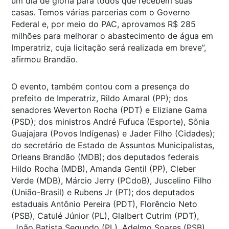
um dia de glória para todos que recebem suas
casas. Temos várias parcerias com o Governo
Federal e, por meio do PAC, aprovamos R$ 285
milhões para melhorar o abastecimento de água em
Imperatriz, cuja licitação será realizada em breve”,
afirmou Brandão.
O evento, também contou com a presença do
prefeito de Imperatriz, Rildo Amaral (PP); dos
senadores Weverton Rocha (PDT) e Eliziane Gama
(PSD); dos ministros André Fufuca (Esporte), Sônia
Guajajara (Povos Indígenas) e Jader Filho (Cidades);
do secretário de Estado de Assuntos Municipalistas,
Orleans Brandão (MDB); dos deputados federais
Hildo Rocha (MDB), Amanda Gentil (PP), Cleber
Verde (MDB), Márcio Jerry (PCdoB), Juscelino Filho
(União-Brasil) e Rubens Jr (PT); dos deputados
estaduais Antônio Pereira (PDT), Florêncio Neto
(PSB), Catulé Júnior (PL), Glalbert Cutrim (PDT),
João Batista Segundo (PL), Adelmo Soares (PSB),