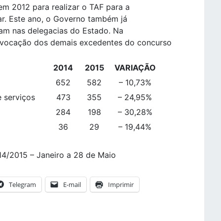
m 2012 para realizar o TAF para a
itar. Este ano, o Governo também já
uam nas delegacias do Estado. Na
onvocação dos demais excedentes do concurso
2014
2015
VARIAÇÃO
652
582
– 10,73%
 serviços
473
355
– 24,95%
284
198
– 30,28%
36
29
– 19,44%
4/2015 – Janeiro a 28 de Maio
Telegram
E-mail
Imprimir