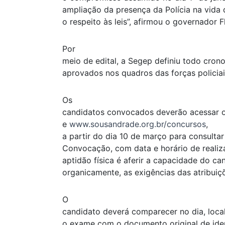
ampliação da presença da Polícia na vida 
o respeito às leis”, afirmou o governador F
Por
meio de edital, a Segep definiu todo cro
aprovados nos quadros das forças policiai
Os
candidatos convocados deverão acessar o
e
www.sousandrade.org.br/concursos
,
a partir do dia 10 de março para consulta
Convocação, com data e horário de realiza
aptidão física é aferir a capacidade do can
organicamente, as exigências das atribuiç
O
candidato deverá comparecer no dia, loca
o exame com o documento original de ident