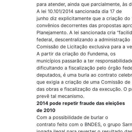
para atender, ainda que parcialmente, às 
A lei 10.101/2014 sancionada dia 17 de
junho diz explicitamente que a criação do
convênios decorrentes das propostas apro
Planejamento. A lei sancionada cria “facil
federal, descentralizando a administração
Comissão de Licitação exclusiva para a v
A partir da criação do Fundema, os
municípios passarão a ter responsabilidade
dificultando a fiscalização pelo órgão fed
deputados, é uma burla ao contrato cele
que exigia a criação de uma Comissão de
das obras e fiscalização da execução. O 
prevê tal mecanismo.
2014 pode repetir fraude das eleições
de 2010
Com a possibilidade de burlar o
contrato feito com o BNDES, o grupo Sar
jogada ilegal para reverter o resultado d