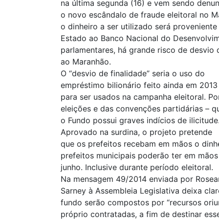
na última segunda (16) e vem sendo denu
o novo escândalo de fraude eleitoral no M
o dinheiro a ser utilizado será provenien
Estado ao Banco Nacional do Desenvolvi
parlamentares, há grande risco de desvio
ao Maranhão.
O “desvio de finalidade” seria o uso do
empréstimo bilionário feito ainda em 201
para ser usados na campanha eleitoral. Po
eleições e das convenções partidárias – q
o Fundo possui graves indícios de ilicitude
Aprovado na surdina, o projeto pretende
que os prefeitos recebam em mãos o dinhe
prefeitos municipais poderão ter em mãos
junho. Inclusive durante período eleitoral.
Na mensagem 49/2014 enviada por Rosea
Sarney à Assembleia Legislativa deixa cla
fundo serão compostos por “recursos oriu
próprio contratadas, a fim de destinar es