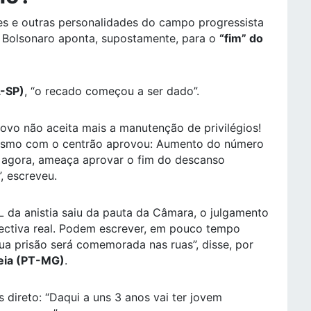
res e outras personalidades do campo progressista
r Bolsonaro aponta, supostamente, para o
“fim” do
L-SP)
, “o recado começou a ser dado”.
vo não aceita mais a manutenção de privilégios!
arismo com o centrão aprovou: Aumento do número
 agora, ameaça aprovar o fim do descanso
, escreveu.
L da anistia saiu da pauta da Câmara, o julgamento
pectiva real. Podem escrever, em pouco tempo
ua prisão será comemorada nas ruas”, disse, por
eia (PT-MG)
.
s direto: “Daqui a uns 3 anos vai ter jovem