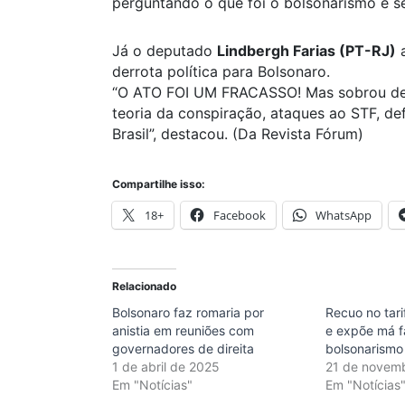
perguntando o que foi o bolsonarismo e se
Já o deputado
Lindbergh Farias (PT-RJ)
a
derrota política para Bolsonaro.
“O ATO FOI UM FRACASSO! Mas sobrou delír
teoria da conspiração, ataques ao STF, de
Brasil”, destacou. (Da Revista Fórum)
Compartilhe isso:
18+
Facebook
WhatsApp
Relacionado
Bolsonaro faz romaria por
Recuo no tari
anistia em reuniões com
e expõe má f
governadores de direita
bolsonarismo
1 de abril de 2025
21 de novem
Em "Notícias"
Em "Notícias