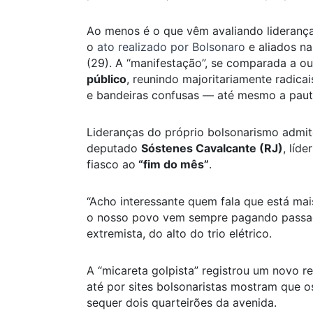
Ao menos é o que vêm avaliando lideranç
o
ato realizado por Bolsonaro
e aliados na
(29). A “manifestação”, se comparada a ou
público
, reunindo majoritariamente radica
e bandeiras confusas — até mesmo a pauta 
Lideranças do próprio bolsonarismo admite
deputado
Sóstenes Cavalcante (RJ)
, líd
fiasco ao
“fim do mês”
.
“Acho interessante quem fala que está mai
o nosso povo vem sempre pagando passag
extremista, do alto do trio elétrico.
A “micareta golpista” registrou um novo r
até por sites bolsonaristas mostram que 
sequer dois quarteirões da avenida.