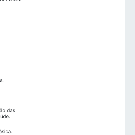
s.
ção das
aúde.
ásica.