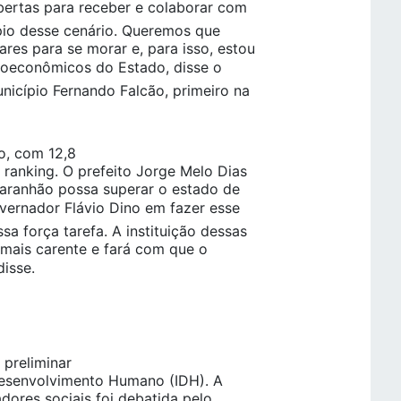
bertas para receber e colaborar com
ípio desse cenário. Queremos que
res para se morar e, para isso, estou
cioeconômicos do Estado, disse o
nicípio Fernando Falcão, primeiro na
o, com 12,8
 ranking. O prefeito Jorge Melo Dias
Maranhão possa superar o estado de
overnador Flávio Dino em fazer esse
 força tarefa. A instituição dessas
 mais carente e fará com que o
disse.
 preliminar
esenvolvimento Humano (IDH). A
ores sociais foi debatida pelo