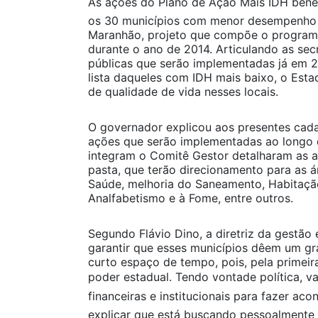
As ações do Plano de Ação Mais IDH bene
os 30 municípios com menor desempenho 
Maranhão, projeto que compõe o program
durante o ano de 2014. Articulando as secr
públicas que serão implementadas já em 2
lista daqueles com IDH mais baixo, o Es
de qualidade de vida nesses locais.
O governador explicou aos presentes cad
ações que serão implementadas ao longo 
integram o Comitê Gestor detalharam as 
pasta, que terão direcionamento para as 
Saúde, melhoria do Saneamento, Habitaçã
Analfabetismo e à Fome, entre outros.
Segundo Flávio Dino, a diretriz da gestão 
garantir que esses municípios dêem um gr
curto espaço de tempo, pois, pela primeir
poder estadual. Tendo vontade política, 
financeiras e institucionais para fazer aco
explicar que está buscando pessoalmente