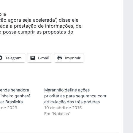
o a
ão agora seja acelerada”, disse ele
erada a prestação de informações, de
no possa cumprir as propostas do
Telegram
E-mail
Imprimir
atende senadora
Maranhão define ações
Pinheiro ganhará
prioritárias para segurança com
r Brasileira
articulação dos três poderes
 de 2023
10 de abril de 2015
"
Em "Notícias"