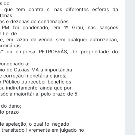
os do
o, que tem contra si nas diferentes esferas da
ntenas
os e dezenas de condenações.
PM foi condenado, em 1º Grau, nas sanções
a Lei de
e, em razão da venda, sem qualquer autorização,
rdinárias
as” da empresa PETROBRÁS, de propriedade do
condenado a:
ípio de Caxias-MA a importância
e correção monetária e juros;
r Público ou receber benefícios
a ou indiretamente, ainda que por
 sócia majoritária, pelo prazo de 5
r do dano;
elo prazo
de apelação, o qual foi negado
transitado livremente em julgado no