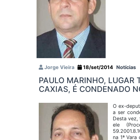
Jorge Vieira
18/set/2014
Notícias
PAULO MARINHO, LUGAR 
CAXIAS, É CONDENADO N
O ex-deput
a ser cond
Desta vez, 
ele (Pro
59.2001.8.1
na 1ª Vara 