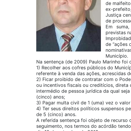
de malfeit
ex-prefeit
Justiça ce
de process
Em suma, 
previstas n
Improbidad
de “ações o
nominativ
Município.
Na sentença (de 2009) Paulo Marinho foi 
1) Recolher aos cofres públicos do Munic
referente à venda das ações, acrescidas d
2) Ficar proibido de contratar com o Pode
ou incentivos fiscais ou creditícios, diret
intermédio de pessoa jurídica da qual seja
(cinco) anos;
3) Pagar multa civil de 1 (uma) vez o valo
4) Ter seus direitos políticos suspensos p
de 5 (cinco) anos.
A referida sentença foi objeto de recurso 
seguimento, nos termos do acórdão tendo 