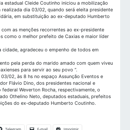
a estadual Cleide Coutinho iniciou a mobilização
realizada dia 03/02, quando será eleita presidente
tidária, em substituição ao ex-deputado Humberto
s com as menções recorrentes ao ex-presidente
 como o melhor prefeito de Caxias e maior líder
na cidade, agradeceu o empenho de todos em
mento pela perda do marido amado com quem viveu
axienses para servir ao seu povo “.
a 03/02, às 8 hs no espaço Assunção Eventos e
or Flávio Dino, dos presidentes nacional e
o federal Weverton Rocha, respectivamente, o
tado Othelino Neto, deputados estaduais, prefeitos
leições do ex-deputado Humberto Coutinho.
Telegram
E-mail
Imprimir