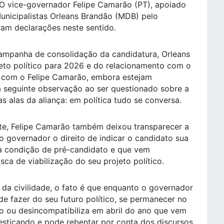
. O vice-governador Felipe Camarão (PT), apoiado
Municipalistas Orleans Brandão (MDB) pelo
eram declarações neste sentido.
ampanha de consolidação da candidatura, Orleans
eto político para 2026 e do relacionamento com o
m com o Felipe Camarão, embora estejam
 seguinte observação ao ser questionado sobre a
as alas da aliança: em política tudo se conversa.
nte, Felipe Camarão também deixou transparecer a
o governador o direito de indicar o candidato sua
ua condição de pré-candidato e que vem
ca de viabilização do seu projeto político.
o da civilidade, o fato é que enquanto o governador
e fazer do seu futuro político, se permanecer no
o ou desincompatibiliza em abril do ano que vem
esticando e pode rebentar por conta dos discursos