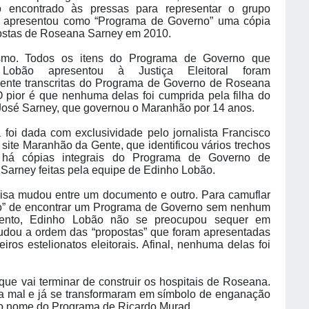
o encontrado às pressas para representar o grupo
 apresentou como “Programa de Governo” uma cópia
ostas de Roseana Sarney em 2010.
smo. Todos os itens do Programa de Governo que
Lobão apresentou à Justiça Eleitoral foram
ente transcritas do Programa de Governo de Roseana
 pior é que nenhuma delas foi cumprida pela filha do
José Sarney, que governou o Maranhão por 14 anos.
 foi dada com exclusividade pelo jornalista Francisco
 site Maranhão da Gente, que identificou vários trechos
há cópias integrais do Programa de Governo de
Sarney feitas pela equipe de Edinho Lobão.
isa mudou entre um documento e outro. Para camuflar
nho” de encontrar um Programa de Governo sem nenhum
mento, Edinho Lobão não se preocupou sequer em
 mudou a ordem das “propostas” que foram apresentadas
os estelionatos eleitorais. Afinal, nenhuma delas foi
ue vai terminar de construir os hospitais de Roseana.
a mal e já se transformaram em símbolo de enganação
ra o nome do Programa de Ricardo Murad.