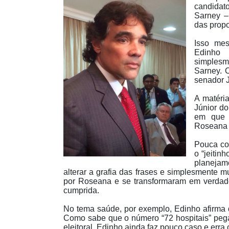
candidat
Sarney –
das prop
Isso me
Edinho 
simplesm
Sarney. O
senador 
A matéria
Júnior do
em que 
Roseana 
Pouca co
o “jeiti
planeja
alterar a grafia das frases e simplesmente
por Roseana e se transformaram em verdadeir
cumprida.
No tema saúde, por exemplo, Edinho afirma q
Como sabe que o número “72 hospitais” peg
eleitoral, Edinho ainda faz pouco caso e er