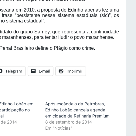
seana em 2010, a proposta de Edinho apenas fez uma
frase “persistente nesse sistema estaduais (sic)”, os
no sistema estadual”.
dato do grupo Sarney, que representa a continuidade
maranhenses, para tentar iludir o povo maranhense.
Penal Brasileiro define o Plágio como crime.
Telegram
E-mail
Imprimir
 Edinho Lobão em
Após escândalo da Petrobras,
participação no
Edinho Lobão cancela agenda
ral
em cidade da Refinaria Premium
 de 2014
8 de setembro de 2014
"
Em "Notícias"