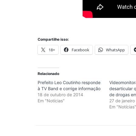
Compartilhe isso:
18+
Facebook
WhatsApp
Relacionado
Prefeito Leo Coutinho responde
Videomonitor
à TV Band e corrige informação
desarticular 
18 de outubro de 2014
de drogas e
Em "Notícias"
27 de janeir
Em "Notícias