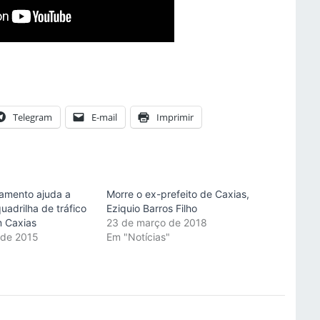
Telegram
E-mail
Imprimir
amento ajuda a
Morre o ex-prefeito de Caxias,
quadrilha de tráfico
Eziquio Barros Filho
m Caxias
23 de março de 2018
o de 2015
Em "Notícias"
"