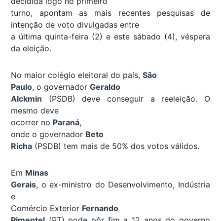
decidida logo no primeiro
turno, apontam as mais recentes pesquisas de
intenção de voto divulgadas entre
a última quinta-feira (2) e este sábado (4), véspera
da eleição.
No maior colégio eleitoral do país,
São
Paulo
, o governador
Geraldo
Alckmin
(PSDB) deve conseguir a reeleição. O
mesmo deve
ocorrer no
Paraná
,
onde o governador
Beto
Richa
(PSDB) tem mais de 50% dos votos válidos.
Em
Minas
Gerais
, o ex-ministro do Desenvolvimento, Indústria
e
Comércio Exterior
Fernando
Pimentel
(PT) pode pôr fim a 12 anos do governo