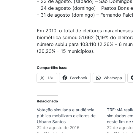
– 23 de agosto. (sábado) – São Domingos 
– 24 de agosto (domingo) – Pastos Bons e
– 31 de agosto (domingo) – Fernando Falcã
Em 2010, o total de eleitores maranhense
biométrica somou 51.662 (1,19% do eleitor
número subiu para 103.110 (2,26% – 6 mun
(20,23% – 15 municípios).
Compartilhe isso:
18+
Facebook
WhatsApp
Relacionado
Votação simulada e audiência
TRE-MA reali
pública mobilizam eleitores de
simuladas em
Urbano Santos
neste fim de
22 de agosto de 2016
22 de agosto