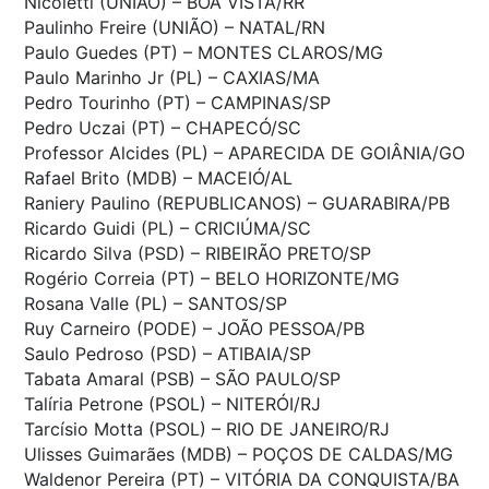
Nicoletti (UNIÃO) – BOA VISTA/RR
Paulinho Freire (UNIÃO) – NATAL/RN
Paulo Guedes (PT) – MONTES CLAROS/MG
Paulo Marinho Jr (PL) – CAXIAS/MA
Pedro Tourinho (PT) – CAMPINAS/SP
Pedro Uczai (PT) – CHAPECÓ/SC
Professor Alcides (PL) – APARECIDA DE GOIÂNIA/GO
Rafael Brito (MDB) – MACEIÓ/AL
Raniery Paulino (REPUBLICANOS) – GUARABIRA/PB
Ricardo Guidi (PL) – CRICIÚMA/SC
Ricardo Silva (PSD) – RIBEIRÃO PRETO/SP
Rogério Correia (PT) – BELO HORIZONTE/MG
Rosana Valle (PL) – SANTOS/SP
Ruy Carneiro (PODE) – JOÃO PESSOA/PB
Saulo Pedroso (PSD) – ATIBAIA/SP
Tabata Amaral (PSB) – SÃO PAULO/SP
Talíria Petrone (PSOL) – NITERÓI/RJ
Tarcísio Motta (PSOL) – RIO DE JANEIRO/RJ
Ulisses Guimarães (MDB) – POÇOS DE CALDAS/MG
Waldenor Pereira (PT) – VITÓRIA DA CONQUISTA/BA