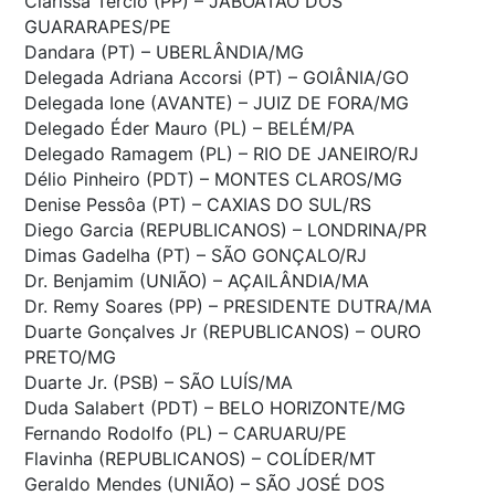
Clarissa Tércio (PP) – JABOATÃO DOS
GUARARAPES/PE
Dandara (PT) – UBERLÂNDIA/MG
Delegada Adriana Accorsi (PT) – GOIÂNIA/GO
Delegada Ione (AVANTE) – JUIZ DE FORA/MG
Delegado Éder Mauro (PL) – BELÉM/PA
Delegado Ramagem (PL) – RIO DE JANEIRO/RJ
Délio Pinheiro (PDT) – MONTES CLAROS/MG
Denise Pessôa (PT) – CAXIAS DO SUL/RS
Diego Garcia (REPUBLICANOS) – LONDRINA/PR
Dimas Gadelha (PT) – SÃO GONÇALO/RJ
Dr. Benjamim (UNIÃO) – AÇAILÂNDIA/MA
Dr. Remy Soares (PP) – PRESIDENTE DUTRA/MA
Duarte Gonçalves Jr (REPUBLICANOS) – OURO
PRETO/MG
Duarte Jr. (PSB) – SÃO LUÍS/MA
Duda Salabert (PDT) – BELO HORIZONTE/MG
Fernando Rodolfo (PL) – CARUARU/PE
Flavinha (REPUBLICANOS) – COLÍDER/MT
Geraldo Mendes (UNIÃO) – SÃO JOSÉ DOS