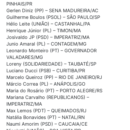
PINHAIS/PR
Gerlen Diniz (PP) – SENA MADUREIRA/AC
Guilherme Boulos (PSOL) – SÃO PAULO/SP
Hélio Leite (UNIÃO) – CASTANHAL/PA
Henrique Júnior (PL) – TIMON/MA
Josivaldo JP (PSD) – IMPERATRIZ/MA
Junio Amaral (PL) – CONTAGEM/MG
Leonardo Monteiro (PT) – GOVERNADOR
VALADARES/MG
Loreny (SOLIDARIEDADE) – TAUBATÉ/SP
Luciano Ducci (PSB) – CURITIBA/PR
Marcelo Queiroz (PP) – RIO DE JANEIRO/RJ
Márcio Correa (PL) – ANÁPOLIS/GO
Maria do Rosário (PT) – PORTO ALEGRE/RS
Mariana Carvalho (REPUBLICANOS) –
IMPERATRIZ/MA
Max Lemos (PDT) – QUEIMADOS/RJ
Natália Bonavides (PT) – NATAL/RN
Naumi Amorim (PSD) – CAUCAIA/CE