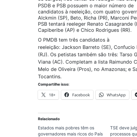
PSDB e PSB possuem o maior número de
candidatos à reeleição, com quatro gover
Alckmin (SP), Beto, Richa (PR), Marconi Pe
PSB tentará reeleger Renato Casagrande (
Capiberibe (AP) e Chico Rodrigues (RR).
O PMDB tem três candidatos à
reeleição: Jackson Barreto (SE), Confuci
(RJ). Os petistas também são três: Tarso 
Viana (AC). Completam a lista Raimundo 
Melo de Oliveira (Pros), no Amazonas; e S
Tocantins.
Compartilhe isso:
18+
Facebook
WhatsApp
Relacionado
Estados mais pobres têm os
TSE deve jul
governadores mais ricos do País
processos q