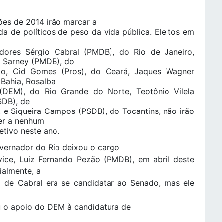
ões de 2014 irão marcar a
a de políticos de peso da vida pública. Eleitos em
s
dores Sérgio Cabral (PMDB), do Rio de Janeiro,
 Sarney (PMDB), do
o, Cid Gomes (Pros), do Ceará, Jaques Wagner
 Bahia, Rosalba
i (DEM), do Rio Grande do Norte, Teotônio Vilela
SDB), de
, e Siqueira Campos (PSDB), do Tocantins, não irão
er a nenhum
etivo neste ano.
vernador do Rio deixou o cargo
vice, Luiz Fernando Pezão (PMDB), em abril deste
cialmente, a
o de Cabral era se candidatar ao Senado, mas ele
iu o apoio do DEM à candidatura de