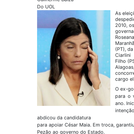
Do UOL
As eleiç
despedid
2010, o
governa
Roseana
Maranhã
(PT), da
Ciarlin
Filho (P
Alagoas
concorr
cargo el
O ex-go
para o 
ano. Ini
intençã
abdicou da candidatura
para apoiar César Maia. Em troca, garant
Pezão ao governo do Estado.