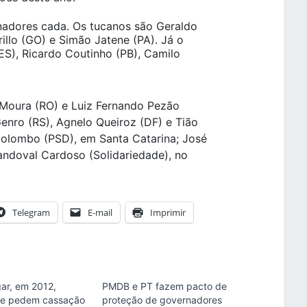
nadores cada. Os tucanos são Geraldo
rillo (GO) e Simão Jatene (PA). Já o
ES), Ricardo Coutinho (PB), Camilo
o Moura (RO) e Luiz Fernando Pezão
Genro (RS), Agnelo Queiroz (DF) e Tião
Colombo (PSD), em Santa Catarina; José
andoval Cardoso (Solidariedade), no
Telegram
E-mail
Imprimir
gar, em 2012,
PMDB e PT fazem pacto de
ue pedem cassação
proteção de governadores