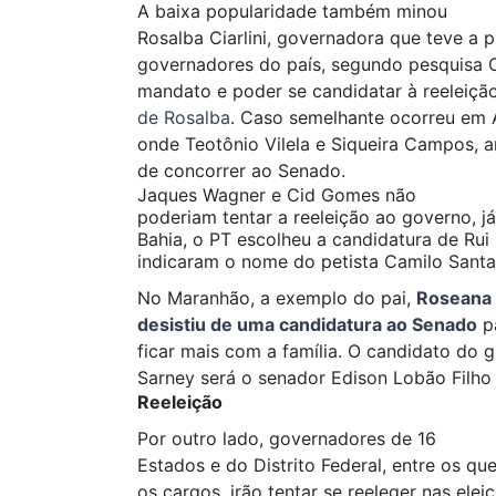
A baixa popularidade também minou
Rosalba Ciarlini, governadora que teve a p
governadores do país, segundo pesquisa C
mandato e poder se candidatar à reeleiçã
de Rosalba
. Caso semelhante ocorreu em 
onde Teotônio Vilela e Siqueira Campos, 
de concorrer ao Senado.
Jaques Wagner e Cid Gomes não
poderiam tentar a reeleição ao governo, 
Bahia, o PT escolheu a candidatura de Ru
indicaram o nome do petista Camilo Santa
No Maranhão, a exemplo do pai,
Roseana
desistiu de uma candidatura ao Senado
pa
ficar mais com a família. O candidato do 
Sarney será o senador Edison Lobão Filho
Reeleição
Por outro lado, governadores de 16
Estados e do Distrito Federal, entre os q
os cargos, irão tentar se reeleger nas elei