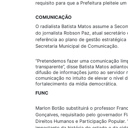
requisito para que a Prefeitura pleiteie um
COMUNICAÇÃO
O radialista Batista Matos assume a Seco
do jornalista Robson Paz, atual secretári
referência ao plano de gestão estratégic
Secretaria Municipal de Comunicação.
“Pretendemos fazer uma comunicação limp
transparente”, disse Batista Matos adiant
difusão de informações junto ao servidor 
comunicação no intuito de elevar o nível d
fortalecimento da mídia democrática.
FUNC
Marlon Botão substituirá o professor Fran
Gonçalves, requisitado pelo governador Fl
Direitos Humanos e Participação Popular
importante da história do estado e da ci