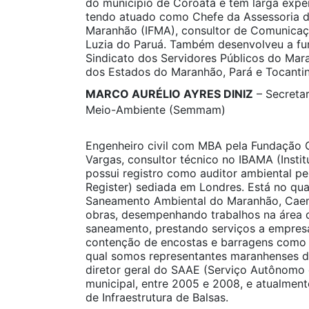
do município de Coroatá e tem larga expe
tendo atuado como Chefe da Assessoria d
Maranhão (IFMA), consultor de Comunicaçã
Luzia do Paruá. Também desenvolveu a f
Sindicato dos Servidores Públicos do Mara
dos Estados do Maranhão, Pará e Tocantin
MARCO AURÉLIO AYRES DINIZ
– Secretar
Meio-Ambiente (Semmam)
Engenheiro civil com MBA pela Fundação G
Vargas, consultor técnico no IBAMA (Instit
possui registro como auditor ambiental p
Register) sediada em Londres. Está no q
Saneamento Ambiental do Maranhão, Caem
obras, desempenhando trabalhos na área 
saneamento, prestando serviços a empresa
contenção de encostas e barragens como r
qual somos representantes maranhenses d
diretor geral do SAAE (Serviço Autônomo 
municipal, entre 2005 e 2008, e atualmen
de Infraestrutura de Balsas.