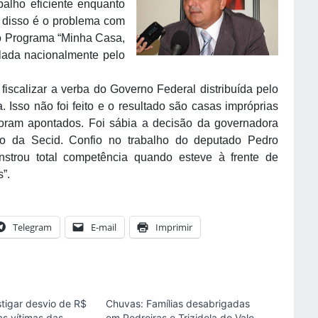
balho eficiente enquanto
 disso é o problema com
do Programa “Minha Casa,
ulada nacionalmente pelo
calizar a verba do Governo Federal distribuída pelo
 Isso não foi feito e o resultado são casas impróprias
foram apontados. Foi sábia a decisão da governadora
o da Secid. Confio no trabalho do deputado Pedro
strou total competência quando esteve à frente de
”.
Telegram
E-mail
Imprimir
stigar desvio de R$
Chuvas: Famílias desabrigadas
as vítimas das
em Pedreiras e Trizidela do Vale