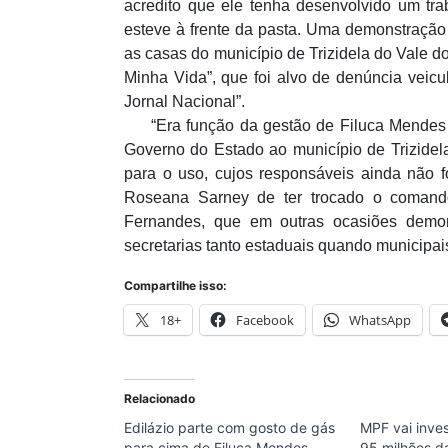
acredito que ele tenha desenvolvido um tra
esteve à frente da pasta. Uma demonstração
as casas do município de Trizidela do Vale 
Minha Vida”, que foi alvo de denúncia veic
Jornal Nacional”.
“Era função da gestão de Filuca Mendes fis
Governo do Estado ao município de Trizidela.
para o uso, cujos responsáveis ainda não 
Roseana Sarney de ter trocado o comand
Fernandes, que em outras ocasiões demon
secretarias tanto estaduais quando municipais
Compartilhe isso:
18+
Facebook
WhatsApp
Relacionado
Edilázio parte com gosto de gás
MPF vai inve
para cima de Filuca Mendes
95 milhões d