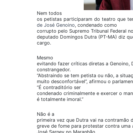
Nem todos
os petistas participaram do teatro que t
de José Genoino
, condenado como
corrupto pelo Supremo Tribunal Federal n
deputado Domingos Dutra (PT-MA) diz que,
cargo.
Mesmo
evitando fazer críticas diretas a Genoino,
constrangedor.
“Abstraindo se tem petista ou não, a situa
muito desconfortável”, afirmou o parlamen
“É contraditório ser
condenado criminalmente e exercer o manda
é totalmente imoral.”
Não é a
primeira vez que Dutra vai na contramão d
greve de fome para protestar contra uma 
José Sarney no Maranhão.