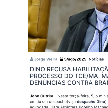
Jorge Vieira
5/ago/2025
Notícias
DINO RECUSA HABILITAÇ
PROCESSO DO TCE/MA, M
DENÚNCIAS CONTRA BR
John Cutrim
– Nesta terça-feira, 5, o min
emitiu um despacho(veja
despacho Dino
)
advogada Clara Alcântara Botelho Machado