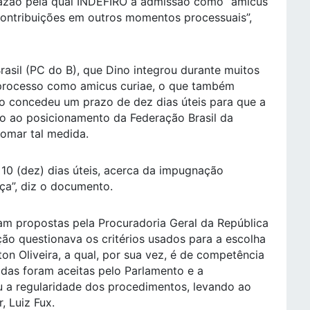
razão pela qual INDEFIRO a admissão como “amicus
 contribuições em outros momentos processuais”,
rasil (PC do B), que Dino integrou durante muitos
 processo como amicus curiae, o que também
no concedeu um prazo de dez dias úteis para que a
ão ao posicionamento da Federação Brasil da
tomar tal medida.
10 (dez) dias úteis, acerca da impugnação
ça”, diz o documento.
ram propostas pela Procuradoria Geral da República
ção questionava os critérios usados para a escolha
on Oliveira, a qual, por sua vez, é de competência
das foram aceitas pelo Parlamento e a
u a regularidade dos procedimentos, levando ao
, Luiz Fux.