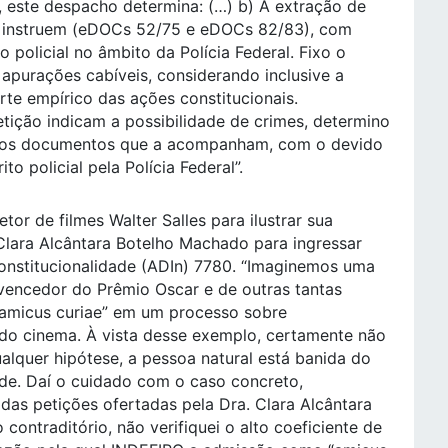
, este despacho determina: (…) b) A extração de
a instruem (eDOCs 52/75 e eDOCs 82/83), com
policial no âmbito da Polícia Federal. Fixo o
s apurações cabíveis, considerando inclusive a
te empírico das ações constitucionais.
tição indicam a possibilidade de crimes, determino
e dos documentos que a acompanham, com o devido
o policial pela Polícia Federal”.
etor de filmes Walter Salles para ilustrar sua
lara Alcântara Botelho Machado para ingressar
onstitucionalidade (ADIn) 7780. “Imaginemos uma
 vencedor do Prêmio Oscar e de outras tantas
 “amicus curiae” em um processo sobre
 do cinema. À vista desse exemplo, certamente não
lquer hipótese, a pessoa natural está banida do
ade. Daí o cuidado com o caso concreto,
das petições ofertadas pela Dra. Clara Alcântara
ontraditório, não verifiquei o alto coeficiente de