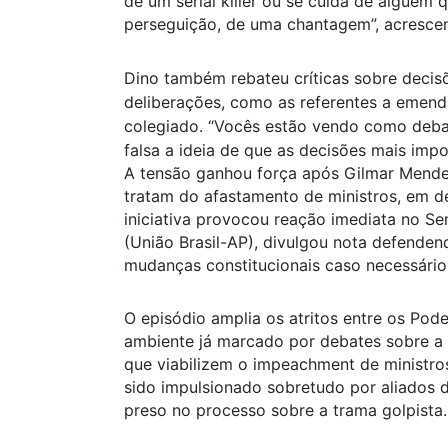
de um serial killer ou se cuida de alguém
perseguição, de uma chantagem”, acresce
Dino também rebateu críticas sobre decisõ
deliberações, como as referentes a emend
colegiado. “Vocês estão vendo como deba
falsa a ideia de que as decisões mais imp
A tensão ganhou força após Gilmar Mende
tratam do afastamento de ministros, em dec
iniciativa provocou reação imediata no S
(União Brasil-AP), divulgou nota defenden
mudanças constitucionais caso necessário
O episódio amplia os atritos entre os Pode
ambiente já marcado por debates sobre a
que viabilizem o impeachment de ministro
sido impulsionado sobretudo por aliados 
preso no processo sobre a trama golpista.