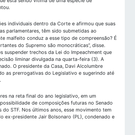
 que está sendo vítima de uma espécie de
ntou.
es individuais dentro da Corte e afirmou que suas
as parlamentares, têm sido submetidas ao
te malfeito conduz a esse tipo de compreensão? É
ortantes do Supremo são monocráticas”, disse.
s suspender trechos da Lei do Impeachment que
isão liminar divulgada na quarta-feira (3). A
enado. O presidente da Casa, Davi Alcolumbre
do as prerrogativas do Legislativo e sugerindo até
.
res na reta final do ano legislativo, em um
 possibilidade de composições futuras no Senado
s do STF. Nos últimos anos, esse movimento tem
do ex-presidente Jair Bolsonaro (PL), condenado e