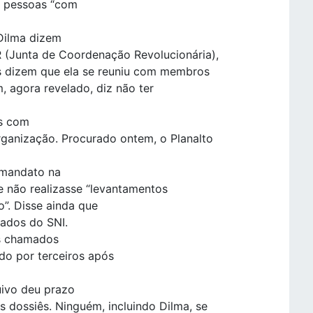
de pessoas “com
Dilma dizem
 (Junta de Coordenação Revolucionária),
os dizem que ela se reuniu com membros
, agora revelado, diz não ter
es com
anização. Procurado ontem, o Planalto
 mandato na
e não realizasse “levantamentos
o”. Disse ainda que
tados do SNI.
os chamados
ado por terceiros após
uivo deu prazo
 dossiês. Ninguém, incluindo Dilma, se