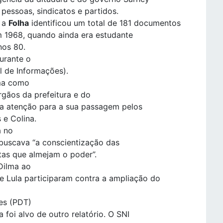
pessoas, sindicatos e partidos.
, a
Folha
identificou um total de 181 documentos
 1968, quando ainda era estudante
nos 80.
urante o
l de Informações).
lma como
rgãos da prefeitura e do
a atenção para a sua passagem pelos
e Colina.
a no
buscava “a conscientização das
tas que almejam o poder”.
Dilma ao
 Lula participaram contra a ampliação do
res (PDT)
 foi alvo de outro relatório. O SNI