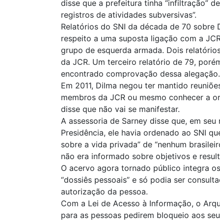
disse que a prefeitura tinha “infiltração” 
registros de atividades subversivas”.
Relatórios do SNI da década de 70 sobre 
respeito a uma suposta ligação com a JCR
grupo de esquerda armada. Dois relatóri
da JCR. Um terceiro relatório de 79, porém
encontrado comprovação dessa alegação.
Em 2011, Dilma negou ter mantido reuniõ
membros da JCR ou mesmo conhecer a org
disse que não vai se manifestar.
A assessoria de Sarney disse que, em seu
Presidência, ele havia ordenado ao SNI qu
sobre a vida privada” de “nenhum brasileir
não era informado sobre objetivos e resul
O acervo agora tornado público integra 
“dossiês pessoais” e só podia ser consult
autorização da pessoa.
Com a Lei de Acesso à Informação, o Arq
para as pessoas pedirem bloqueio aos seus