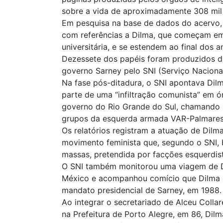
sobre a vida de aproximadamente 308 mil 
Em pesquisa na base de dados do acervo
com referências a Dilma, que começam em
universitária, e se estendem ao final dos a
Dezessete dos papéis foram produzidos d
governo Sarney pelo SNI (Serviço Naciona
Na fase pós-ditadura, o SNI apontava Di
parte de uma “infiltração comunista” em ó
governo do Rio Grande do Sul, chamando 
grupos da esquerda armada VAR-Palmares 
Os relatórios registram a atuação de Dilm
movimento feminista que, segundo o SNI, 
massas, pretendida por facções esquerdis
O SNI também monitorou uma viagem de 
México e acompanhou comício que Dilma e
mandato presidencial de Sarney, em 1988.
Ao integrar o secretariado de Alceu Colla
na Prefeitura de Porto Alegre, em 86, Dilma