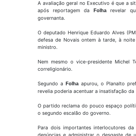
A avaliação geral no Executivo é que a sit
após reportagem da
revelar qu
Folha
governanta.
O deputado Henrique Eduardo Alves (PMD
defesa de Novais ontem à tarde, à noite
ministro.
Nem mesmo o vice-presidente Michel T
correligionário.
Segundo a
apurou, o Planalto pre
Folha
revelia poderia acentuar a insatisfação d
O partido reclama do pouco espaço polít
o segundo escalão do governo.
Para dois importantes interlocutores da
denúncias e administrar o desgaste de 