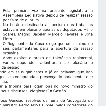
Pela primeira vez na presente legislatura a
Assembleia Legislativa deixou de realizar sessão
por falta de quorum.
No horário destinado à abertura dos trabalhos
estavam em plenário apenas os deputados Hélio
Soares, Magno Bacelar, Marcelo Tavares e Jota
Pinto.
O Regimento da Casa exige quorum mínimo de
seis parlamentares para a abertura da sessão
ordinária.
Após expirar o prazo de tolerância regimental,
vários deputados adentraram ao plenário e
 da sessão.
do em seus gabinetes e já anunciavam que irão
que seja computada a presença do parlamentar que
imão.
ar a tribuna para jogar loas no novo ministro do
 seus discursos “elogiosos” a Gastão
 José Genésio, resolveu dar uma de “advogado do
o ministro Pedro Novais, hoje, pelos corredores do