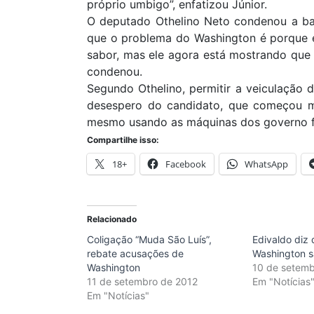
próprio umbigo”, enfatizou Júnior.
O deputado Othelino Neto condenou a bai
que o problema do Washington é porque e
sabor, mas ele agora está mostrando que n
condenou.
Segundo Othelino, permitir a veiculação 
desespero do candidato, que começou ma
mesmo usando as máquinas dos governo fe
Compartilhe isso:
18+
Facebook
WhatsApp
Relacionado
Coligação “Muda São Luís”,
Edivaldo diz
rebate acusações de
Washington s
Washington
10 de setemb
11 de setembro de 2012
Em "Notícias
Em "Notícias"