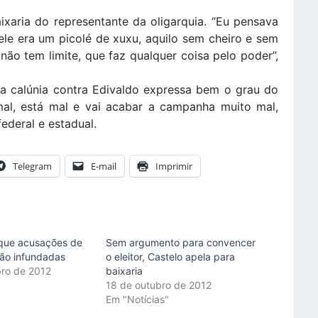
xaria do representante da oligarquia. “Eu pensava
le era um picolé de xuxu, aquilo sem cheiro e sem
ão tem limite, que faz qualquer coisa pelo poder”,
da calúnia contra Edivaldo expressa bem o grau do
l, está mal e vai acabar a campanha muito mal,
deral e estadual.
Telegram
E-mail
Imprimir
 que acusações de
Sem argumento para convencer
ão infundadas
o eleitor, Castelo apela para
ro de 2012
baixaria
"
18 de outubro de 2012
Em "Notícias"