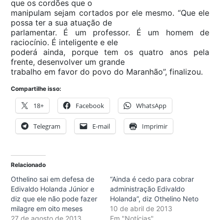
que os cordões que o
manipulam sejam cortados por ele mesmo. “Que ele
possa ter a sua atuação de
parlamentar. É um professor. É um homem de
raciocínio. É inteligente e ele
poderá ainda, porque tem os quatro anos pela
frente, desenvolver um grande
trabalho em favor do povo do Maranhão”, finalizou.
Compartilhe isso:
18+
Facebook
WhatsApp
Telegram
E-mail
Imprimir
Relacionado
Othelino sai em defesa de
“Ainda é cedo para cobrar
Edivaldo Holanda Júnior e
administração Edivaldo
diz que ele não pode fazer
Holanda”, diz Othelino Neto
milagre em oito meses
10 de abril de 2013
27 de agosto de 2013
Em "Notícias"