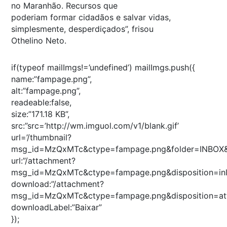
no Maranhão. Recursos que
poderiam formar cidadãos e salvar vidas,
simplesmente, desperdiçados”, frisou
Othelino Neto.
if(typeof mailImgs!=’undefined’) mailImgs.push({
name:”fampage.png”,
alt:”fampage.png”,
readeable:false,
size:”171.18 KB”,
src:”src=’http://wm.imguol.com/v1/blank.gif’
url=’/thumbnail?
msg_id=MzQxMTc&ctype=fampage.png&folder=INBOX&a
url:”/attachment?
msg_id=MzQxMTc&ctype=fampage.png&disposition=inli
download:”/attachment?
msg_id=MzQxMTc&ctype=fampage.png&disposition=att
downloadLabel:”Baixar”
});