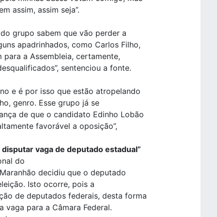
em assim, assim seja”.
as do grupo sabem que vão perder a
guns apadrinhados, como Carlos Filho,
m para a Assembleia, certamente,
esqualificados”, sentenciou a fonte.
ino e é por isso que estão atropelando
nho, genro. Esse grupo já se
rança de que o candidato Edinho Lobão
ltamente favorável a oposição”,
o
disputar vaga de deputado estadual”
onal do
o Maranhão decidiu que o deputado
leição. Isto ocorre, pois a
ição de deputados federais, desta forma
ma vaga para a Câmara Federal.