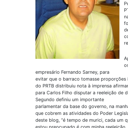
P
P
n
f
d
c
r
A
o
empresário Fernando Sarney, para
evitar que o barraco tomasse proporções i
do PRTB distribuiu nota à imprensa afirm
para Carlos Filho disputar a reeleição de 
Segundo definiu um importante
parlamentar da base do governo, na manhã
que cobrem as atividades do Poder Legislat
deste blog, “é tempo de murici, cada um qu
estou preocupado é com minha reeleição,