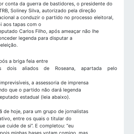
or conta da guerra de bastidores, o presidente do
TRB, Soliney Silva, autorizado pela direção
acional a conduzir o partido no processo eleitoral,
oi aos tapas com o
eputado Carlos Filho, após ameaçar não lhe
onceder legenda para disputar a
eeleição.
pós a briga feia entre
s dois aliados de Roseana, apartada pelo
mprevisíveis, a assessoria de imprensa
ando que o partido não dará legenda
deputado estadual (leia abaixo).
 de hoje, para um grupo de jornalistas
ivo, entre os quais o titular do
e cuide de si”. E completou: “eu
 pois minhas bases votam comigo, mas