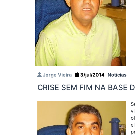
Jorge Vieira
3/jul/2014
Notícias
CRISE SEM FIM NA BASE
S
v
o
e
p