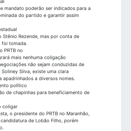
al
e mandato poderão ser indicados para a
nominada do partido e garantir assim
estadual
a o Stênio Rezende, mas por conta de
 foi tomada.
do PRTB no
grará mais nenhuma coligação
 negociações não sejam conduzidas de
Soliney Silva, existe uma clara
 a apadrinhados a diversos nomes.
nto político
ão de chapinhas para beneficiamento de
 coligar
sta, o presidente do PRTB no Maranhão,
a candidatura de Lobão Filho, porém
o.