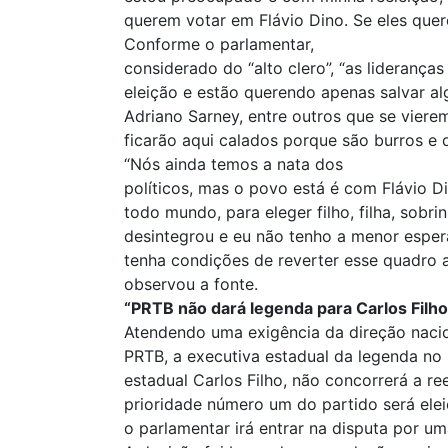
querem votar em Flávio Dino. Se eles quer
Conforme o parlamentar,
considerado do “alto clero”, “as lideranç
eleição e estão querendo apenas salvar al
Adriano Sarney, entre outros que se viere
ficarão aqui calados porque são burros e d
“Nós ainda temos a nata dos
políticos, mas o povo está é com Flávio D
todo mundo, para eleger filho, filha, sobri
desintegrou e eu não tenho a menor espe
tenha condições de reverter esse quadro a
observou a fonte.
“PRTB não dará legenda para Carlos Filh
Atendendo uma exigência da direção naci
PRTB, a executiva estadual da legenda n
estadual Carlos Filho, não concorrerá a ree
prioridade número um do partido será ele
o parlamentar irá entrar na disputa por u