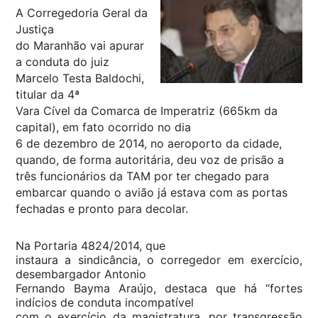
A Corregedoria Geral da
Justiça
do Maranhão vai apurar
a conduta do juiz
Marcelo Testa Baldochi,
titular da 4ª
Vara Cível da Comarca de Imperatriz (665km da
capital), em fato ocorrido no dia
6 de dezembro de 2014, no aeroporto da cidade,
quando, de forma autoritária, deu voz de prisão a
três funcionários da TAM por ter chegado para
embarcar quando o avião já estava com as portas
fechadas e pronto para decolar.
Na Portaria 4824/2014, que
instaura a sindicância, o corregedor em exercício,
desembargador Antonio
Fernando Bayma Araújo, destaca que há “fortes
indícios de conduta incompatível
com o exercício da magistratura, por transgressão