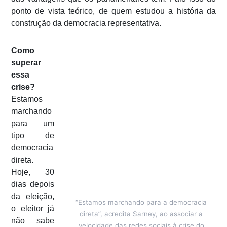
ponto de vista teórico, de quem estudou a história da
construção da democracia representativa.
Como
superar
essa
crise?
Estamos
marchando
para um
tipo de
democracia
direta.
Hoje, 30
dias depois
da eleição,
“Estamos marchando para a democracia
o eleitor já
direta”, acredita Sarney, ao associar a
não sabe
velocidade das redes sociais à crise do