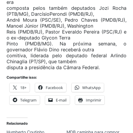
era
composta pelos também deputados Jozi Rocha
(PTB/MG), DarcísioPerondi (PMDB/RJ),
André Moura (PSC/SE), Pedro Chaves (PMDB/RJ),
Manoel Júnior (PMDB/RJ), Washington
Reis (PMDB/RJ), Pastor Everaldo Pereira (PSC/RJ) e
o ex-deputado Glycon Terra
Pinto (PMDB/MG). Na próxima semana, o
governador Flávio Dino receberá outra
comitiva, liderada pelo deputado federal Arlindo
Chinaglia (PT/SP), que também
disputa a presidência da Câmara Federal.
Compartilhe isso:
18+
Facebook
WhatsApp
Telegram
E-mail
Imprimir
Relacionado
Humberto Coutinho
MDB caminha para compor