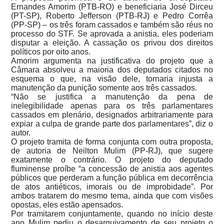
Ernandes Amorim (PTB-RO) e beneficiaria José Dirceu
(PT-SP), Roberto Jefferson (PTB-RJ) e Pedro Corrêa
(PP-SP) – os três foram cassados e também são réus no
processo do STF. Se aprovada a anistia, eles poderiam
disputar a eleição. A cassação os privou dos direitos
políticos por oito anos.
Amorim argumenta na justificativa do projeto que a
Câmara absolveu a maioria dos deputados citados no
esquema o que, na visão dele, tornaria injusta a
manutenção da punição somente aos três cassados.
“Não se justifica a manutenção da pena de
inelegibilidade apenas para os três parlamentares
cassados em plenário, designados arbitrariamente para
expiar a culpa de grande parte dos parlamentares”, diz o
autor.
O projeto tramita de forma conjunta com outra proposta,
de autoria de Neilton Mulim (PP-RJ), que sugere
exatamente o contrário. O projeto do deputado
fluminense proíbe “a concessão de anistia aos agentes
públicos que perderam a função pública em decorrência
de atos antiéticos, imorais ou de improbidade”. Por
ambos tratarem do mesmo tema, ainda que com visões
opostas, eles estão apensados.
Por tramitarem conjuntamente, quando no início deste
ano Mulim pediu o desarquivamento de seu projeto o